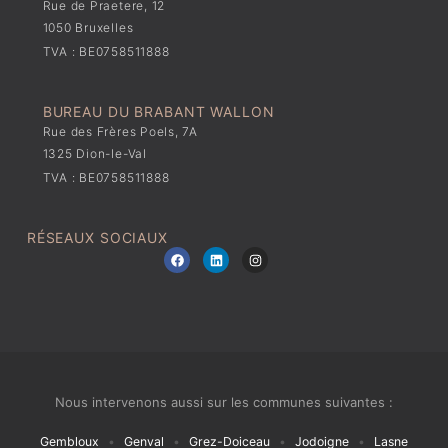
Rue de Praetere, 12
1050 Bruxelles
TVA : BE0758511888
BUREAU DU BRABANT WALLON
Rue des Frères Poels, 7A
1325 Dion-le-Val
TVA : BE0758511888
RÉSEAUX SOCIAUX
F
L
I
a
i
n
c
n
s
e
k
t
b
e
a
o
d
g
o
i
r
k
n
a
m
Nous intervenons aussi sur les communes suivantes :
Gembloux
•
Genval
•
Grez-Doiceau
•
Jodoigne
•
Lasne