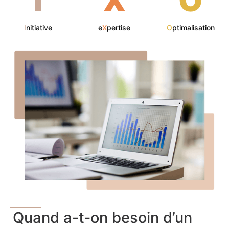
I
nitiative
e
X
pertise
O
ptimalisation
Quand a-t-on besoin d’un