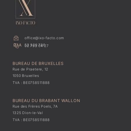
office@ixo-facto.com
52 320 786
02 793 04 27
BUREAU DE BRUXELLES
Rue de Praetere, 12
1050 Bruxelles
TVA : BE0758511888
BUREAU DU BRABANT WALLON
Rue des Frères Poels, 7A
1325 Dion-le-Val
TVA : BE0758511888